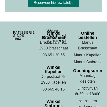
Reserveer hier uw tafeltje
Want
PATISSERIE
Winkel
Online
kwaliteit
SINDS
Brasschaat
bestellen
1993
primeert
Bredabaan 491,
Manus
2930 Brasschaat
Brasschaat
03 651 30 55
Manus Kapellen
Manus Stabroek
Winkel
Openingsuren
Kapellen
Maandag
Dorpsstraat 78,
gesloten
2950 Kapellen
Di tot vr van
03 665 46 16
6u30 tot 18u00
za, zon- en
Winkel
Stabroek
feestdagen van