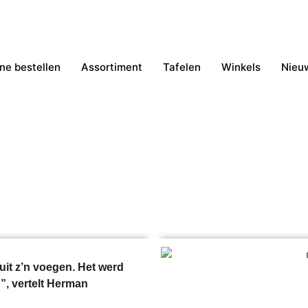
ne bestellen
Assortiment
Tafelen
Winkels
Nieu
op komst: dubbel zoveel werkruimte 
uit z’n voegen. Het werd
”, vertelt Herman