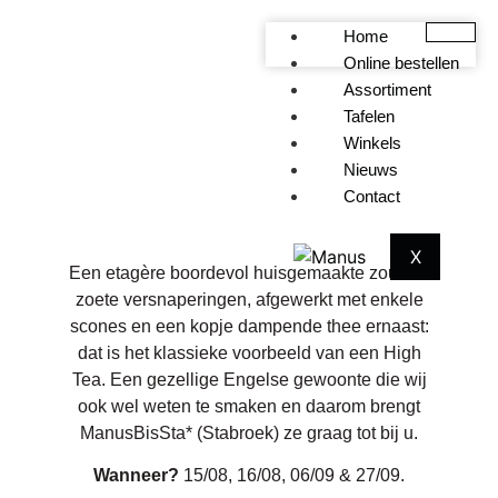
Home
Online bestellen
Assortiment
Tafelen
Winkels
(HIGH) TEA O’CLOCK
Nieuws
Contact
X
Een etagère boordevol huisgemaakte zoute &
zoete versnaperingen, afgewerkt met enkele
scones en een kopje dampende thee ernaast:
dat is het klassieke voorbeeld van een High
Tea. Een gezellige Engelse gewoonte die wij
ook wel weten te smaken en daarom brengt
ManusBisSta* (Stabroek) ze graag tot bij u.
Wanneer?
15/08, 16/08, 06/09 & 27/09.