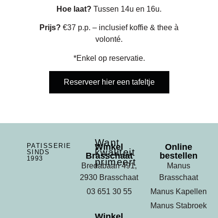
Hoe laat?
Tussen 14u en 16u.
Prijs?
€37 p.p. – inclusief koffie & thee à
volonté.
*Enkel op reservatie.
Reserveer hier een tafeltje
High Tea
High Tea
High Tea
Want
PATISSERIE
Winkel
Online
kwaliteit
SINDS
Brasschaat
bestellen
1993
primeert
Bredabaan 491,
Manus
2930 Brasschaat
Brasschaat
03 651 30 55
Manus Kapellen
Manus Stabroek
Winkel