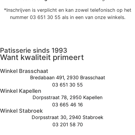
*Inschrijven is verplicht en kan zowel telefonisch op het
nummer 03 651 30 55 als in een van onze winkels.
Huwelijkstaart
Huwelijkstaart
Huwelijkstaart
Huwelijkstaart
Huwelijkstaart
Huwelijkstaart
Huwelijkstaart
Huwelijkstaart
Huwelijkstaart
Patisserie sinds 1993
Want kwaliteit primeert
Winkel Brasschaat
Bredabaan 491, 2930 Brasschaat
03 651 30 55
Winkel Kapellen
Dorpsstraat 78, 2950 Kapellen
03 665 46 16
Winkel Stabroek
Dorpsstraat 30, 2940 Stabroek
03 201 58 70