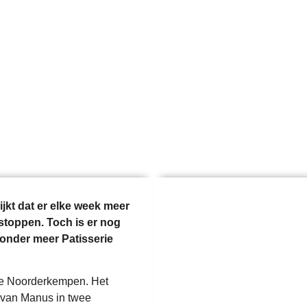
nline bestellen
Assortiment
Tafelen
Winkels
Nieuws
de rendabelste warme bakker van Vl
ijkt dat er elke week meer
 stoppen. Toch is er nog
 onder meer Patisserie
 de Noorderkempen. Het
 van Manus in twee