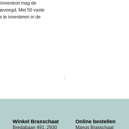
Binnenkort mag de
gevoegd. Met 50 vaste
 te investeren in de
Winkel Brasschaat
Online bestellen
Bredabaan 491, 2930
Manus Brasschaat